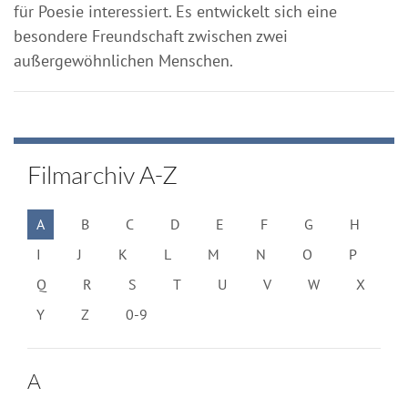
für Poesie interessiert. Es entwickelt sich eine
besondere Freundschaft zwischen zwei
außergewöhnlichen Menschen.
Filmarchiv A-Z
A
B
C
D
E
F
G
H
I
J
K
L
M
N
O
P
Q
R
S
T
U
V
W
X
Y
Z
0-9
A