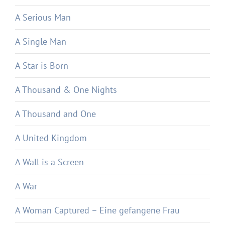
A Serious Man
A Single Man
A Star is Born
A Thousand & One Nights
A Thousand and One
A United Kingdom
A Wall is a Screen
A War
A Woman Captured – Eine gefangene Frau