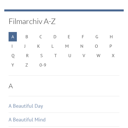
Filmarchiv A-Z
A
B
C
D
E
F
G
H
I
J
K
L
M
N
O
P
Q
R
S
T
U
V
W
X
Y
Z
0-9
A
A Beautiful Day
A Beautiful Mind