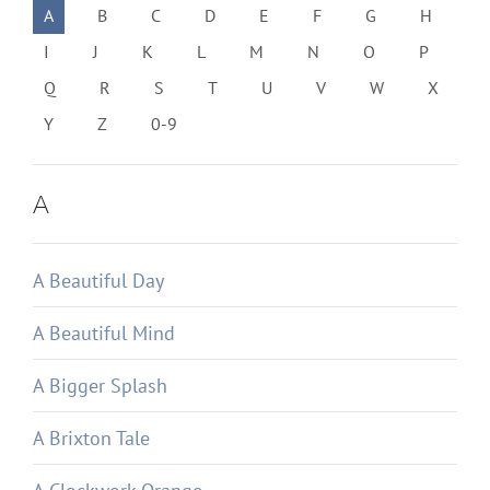
A
B
C
D
E
F
G
H
I
J
K
L
M
N
O
P
Q
R
S
T
U
V
W
X
Y
Z
0-9
A
A Beautiful Day
A Beautiful Mind
A Bigger Splash
A Brixton Tale