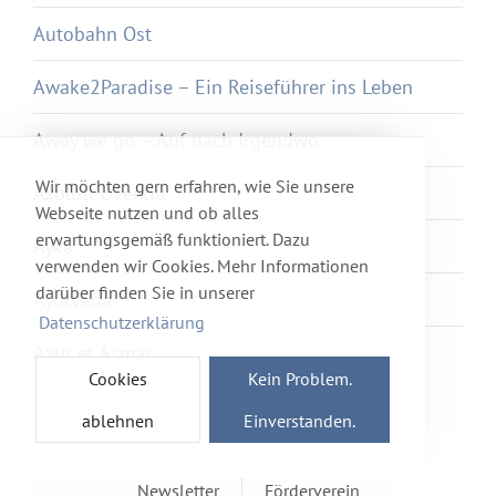
Autobahn Ost
Awake2Paradise – Ein Reiseführer ins Leben
Away we go – Auf nach Irgendwo
Wir möchten gern erfahren, wie Sie unsere
Axolotl Overkill
Webseite nutzen und ob alles
erwartungsgemäß funktioniert. Dazu
Ayka
verwenden wir Cookies. Mehr Informationen
darüber finden Sie in unserer
Ayurveda
Datenschutzerklärung
Azur et Asmar
Cookies
Kein Problem.
ablehnen
Einverstanden.
Newsletter
Förderverein