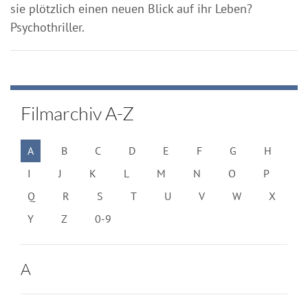
sie plötzlich einen neuen Blick auf ihr Leben?
Psychothriller.
Filmarchiv A-Z
A
B
C
D
E
F
G
H
I
J
K
L
M
N
O
P
Q
R
S
T
U
V
W
X
Y
Z
0-9
A