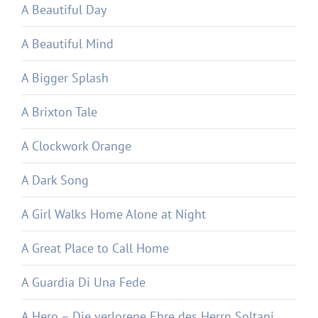
A Beautiful Day
A Beautiful Mind
A Bigger Splash
A Brixton Tale
A Clockwork Orange
A Dark Song
A Girl Walks Home Alone at Night
A Great Place to Call Home
A Guardia Di Una Fede
A Hero – Die verlorene Ehre des Herrn Soltani