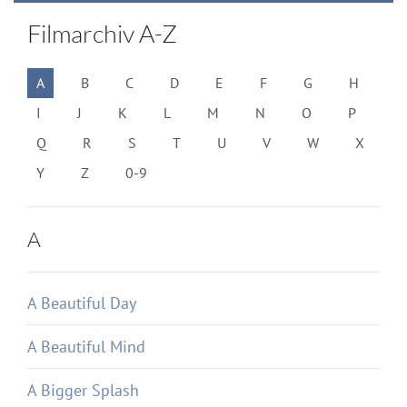
Filmarchiv A-Z
A
B
C
D
E
F
G
H
I
J
K
L
M
N
O
P
Q
R
S
T
U
V
W
X
Y
Z
0-9
A
A Beautiful Day
A Beautiful Mind
A Bigger Splash