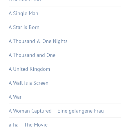
A Single Man
A Star is Born
A Thousand & One Nights
A Thousand and One
A United Kingdom
A Wall is a Screen
A War
A Woman Captured – Eine gefangene Frau
a-ha – The Movie