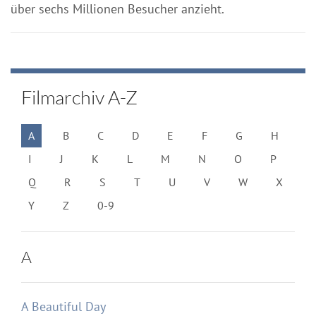
über sechs Millionen Besucher anzieht.
Filmarchiv A-Z
A
B
C
D
E
F
G
H
I
J
K
L
M
N
O
P
Q
R
S
T
U
V
W
X
Y
Z
0-9
A
A Beautiful Day