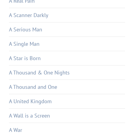
A Real Pain
A Scanner Darkly
A Serious Man
A Single Man
A Star is Born
A Thousand & One Nights
A Thousand and One
A United Kingdom
A Wall is a Screen
A War