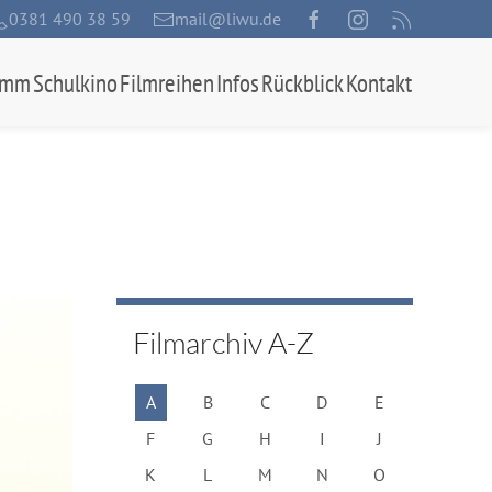
0381 490 38 59
mail@liwu.de
amm
Schulkino
Filmreihen
Infos
Rückblick
Kontakt
Filmarchiv A-Z
A
B
C
D
E
F
G
H
I
J
K
L
M
N
O