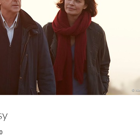
© Al
sy
 0