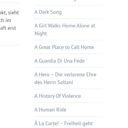
A Dark Song
kt, sieht
ich im
A Girl Walks Home Alone at
ft erst
Night
A Great Place to Call Home
A Guardia Di Una Fede
A Hero – Die verlorene Ehre
des Herrn Soltani
A History Of Violence
A Human Ride
À La Carte! – Freiheit geht