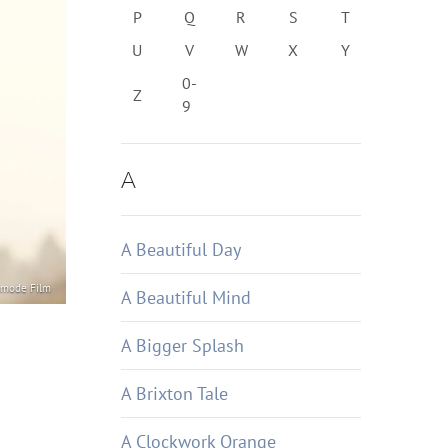
P
Q
R
S
T
U
V
W
X
Y
0-
Z
9
A
A Beautiful Day
amode Film
A Beautiful Mind
A Bigger Splash
A Brixton Tale
A Clockwork Orange