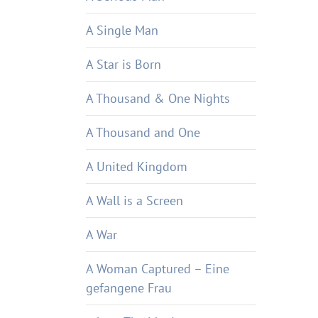
A Single Man
A Star is Born
A Thousand & One Nights
A Thousand and One
A United Kingdom
A Wall is a Screen
A War
A Woman Captured – Eine
gefangene Frau