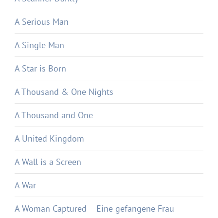
A Serious Man
A Single Man
A Star is Born
A Thousand & One Nights
A Thousand and One
A United Kingdom
A Wall is a Screen
A War
A Woman Captured – Eine gefangene Frau