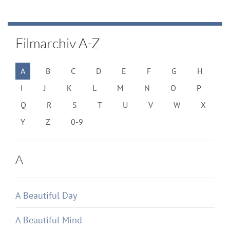
Filmarchiv A-Z
A
B
C
D
E
F
G
H
I
J
K
L
M
N
O
P
Q
R
S
T
U
V
W
X
Y
Z
0-9
A
A Beautiful Day
A Beautiful Mind