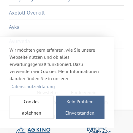
Axolotl Overkill
Ayka
Ayurveda
Wir möchten gern erfahren, wie Sie unsere
Azur et Asmar
Webseite nutzen und ob alles
erwartungsgemäß funktioniert. Dazu
verwenden wir Cookies. Mehr Informationen
darüber finden Sie in unserer
Datenschutzerklärung
Newsletter
Förderverein
Cookies
Kein Problem.
Haftung & Datenschutz
Impressum
ablehnen
Einverstanden.
Mitglied im Netzwerk