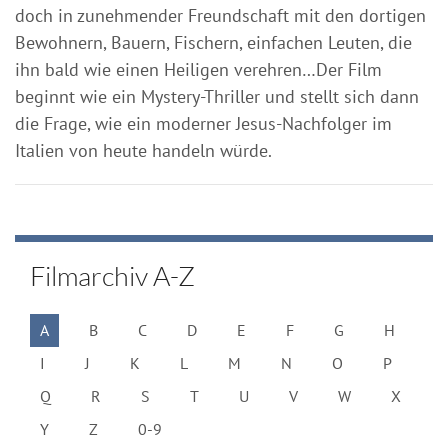
doch in zunehmender Freundschaft mit den dortigen
Bewohnern, Bauern, Fischern, einfachen Leuten, die
ihn bald wie einen Heiligen verehren…Der Film
beginnt wie ein Mystery-Thriller und stellt sich dann
die Frage, wie ein moderner Jesus-Nachfolger im
Italien von heute handeln würde.
Filmarchiv A-Z
A
B
C
D
E
F
G
H
I
J
K
L
M
N
O
P
Q
R
S
T
U
V
W
X
Y
Z
0-9