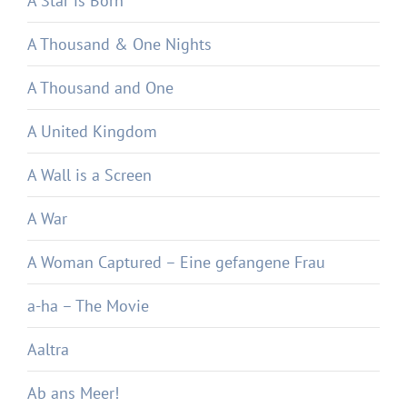
A Star is Born
A Thousand & One Nights
A Thousand and One
A United Kingdom
A Wall is a Screen
A War
A Woman Captured – Eine gefangene Frau
a-ha – The Movie
Aaltra
Ab ans Meer!