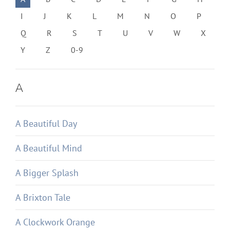
I
J
K
L
M
N
O
P
Q
R
S
T
U
V
W
X
Y
Z
0-9
A
A Beautiful Day
A Beautiful Mind
A Bigger Splash
A Brixton Tale
A Clockwork Orange