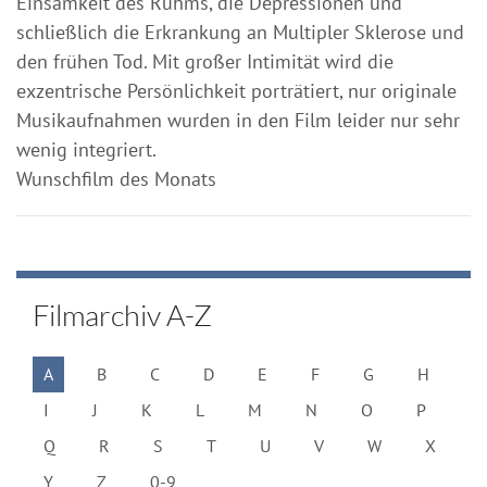
Einsamkeit des Ruhms, die Depressionen und
schließlich die Erkrankung an Multipler Sklerose und
den frühen Tod. Mit großer Intimität wird die
exzentrische Persönlichkeit porträtiert, nur originale
Musikaufnahmen wurden in den Film leider nur sehr
wenig integriert.
Wunschfilm des Monats
Filmarchiv A-Z
A
B
C
D
E
F
G
H
I
J
K
L
M
N
O
P
Q
R
S
T
U
V
W
X
Y
Z
0-9