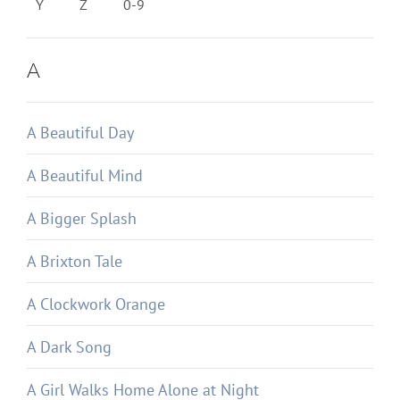
Y
Z
0-9
A
A Beautiful Day
A Beautiful Mind
A Bigger Splash
A Brixton Tale
A Clockwork Orange
A Dark Song
A Girl Walks Home Alone at Night