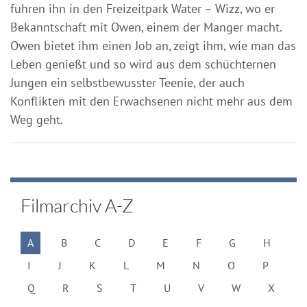
führen ihn in den Freizeitpark Water – Wizz, wo er
Bekanntschaft mit Owen, einem der Manger macht.
Owen bietet ihm einen Job an, zeigt ihm, wie man das
Leben genießt und so wird aus dem schüchternen
Jungen ein selbstbewusster Teenie, der auch
Konflikten mit den Erwachsenen nicht mehr aus dem
Weg geht.
Filmarchiv A-Z
A
B
C
D
E
F
G
H
I
J
K
L
M
N
O
P
Q
R
S
T
U
V
W
X