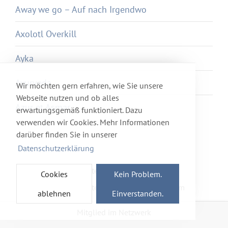
Away we go – Auf nach Irgendwo
Axolotl Overkill
Ayka
Ayurveda
Wir möchten gern erfahren, wie Sie unsere
Webseite nutzen und ob alles
Azur et Asmar
erwartungsgemäß funktioniert. Dazu
verwenden wir Cookies. Mehr Informationen
darüber finden Sie in unserer
Datenschutzerklärung
Newsletter
Förderverein
Cookies
Kein Problem.
Haftung & Datenschutz
Impressum
ablehnen
Einverstanden.
Mitglied im Netzwerk