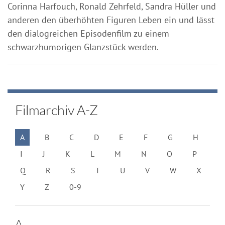
Corinna Harfouch, Ronald Zehrfeld, Sandra Hüller und
anderen den überhöhten Figuren Leben ein und lässt
den dialogreichen Episodenfilm zu einem
schwarzhumorigen Glanzstück werden.
Filmarchiv A-Z
A
B
C
D
E
F
G
H
I
J
K
L
M
N
O
P
Q
R
S
T
U
V
W
X
Y
Z
0-9
A