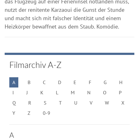
das Flugzeug auf einer Ferieninsel notlanden muss,
nutzt der renitente Karzaoui die Gunst der Stunde
und macht sich mit falscher Identität und einem
Heizkörper bewaffnet aus dem Staub. Komödie.
Filmarchiv A-Z
A
B
C
D
E
F
G
H
I
J
K
L
M
N
O
P
Q
R
S
T
U
V
W
X
Y
Z
0-9
A