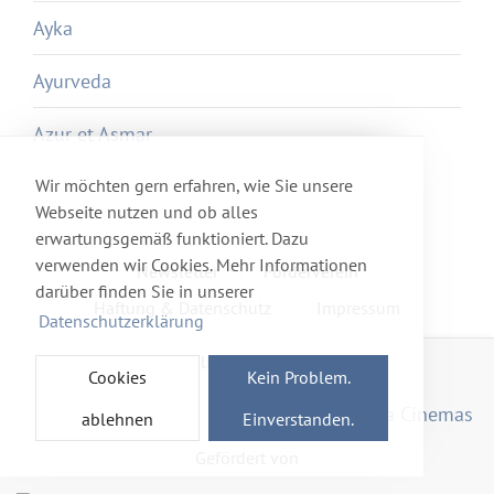
Ayka
Ayurveda
Azur et Asmar
Wir möchten gern erfahren, wie Sie unsere
Webseite nutzen und ob alles
erwartungsgemäß funktioniert. Dazu
verwenden wir Cookies. Mehr Informationen
Newsletter
Förderverein
darüber finden Sie in unserer
Haftung & Datenschutz
Impressum
Datenschutzerklärung
Mitglied im Netzwerk
Cookies
Kein Problem.
ablehnen
Einverstanden.
Gefördert von