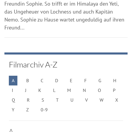
Freundin Sophie. So trifft er im Himalaya den Yeti,
das Ungeheuer von Lochness und auch Kapitän
Nemo. Sophie zu Hause wartet ungeduldig auf ihren
Freund...
Filmarchiv A-Z
A
B
C
D
E
F
G
H
I
J
K
L
M
N
O
P
Q
R
S
T
U
V
W
X
Y
Z
0-9
A