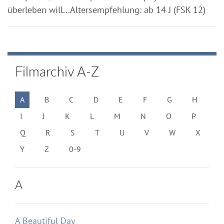
überleben will...Altersempfehlung: ab 14 J (FSK 12)
Filmarchiv A-Z
A
B
C
D
E
F
G
H
I
J
K
L
M
N
O
P
Q
R
S
T
U
V
W
X
Y
Z
0-9
A
A Beautiful Day