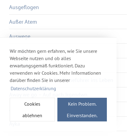
Ausgeflogen
Außer Atem
Auswege
Auszeit
Wir möchten gern erfahren, wie Sie unsere
Webseite nutzen und ob alles
Autobahn Ost
erwartungsgemäß funktioniert. Dazu
verwenden wir Cookies. Mehr Informationen
Awake2Paradise – Ein Reiseführer ins Leben
darüber finden Sie in unserer
Datenschutzerklärung
Away we go – Auf nach Irgendwo
Cookies
Kein Problem.
Axolotl Overkill
ablehnen
Einverstanden.
Ayka