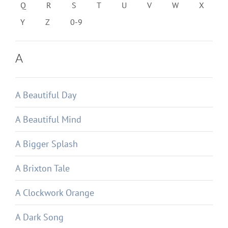
Q
R
S
T
U
V
W
X
Y
Z
0-9
A
A Beautiful Day
A Beautiful Mind
A Bigger Splash
A Brixton Tale
A Clockwork Orange
A Dark Song