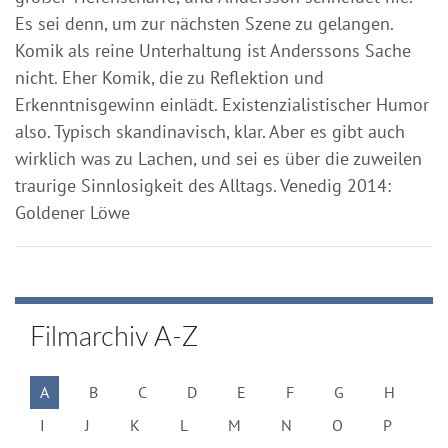
Es sei denn, um zur nächsten Szene zu gelangen.
Komik als reine Unterhaltung ist Anderssons Sache
nicht. Eher Komik, die zu Reflektion und
Erkenntnisgewinn einlädt. Existenzialistischer Humor
also. Typisch skandinavisch, klar. Aber es gibt auch
wirklich was zu Lachen, und sei es über die zuweilen
traurige Sinnlosigkeit des Alltags. Venedig 2014:
Goldener Löwe
Filmarchiv A-Z
A
B
C
D
E
F
G
H
I
J
K
L
M
N
O
P