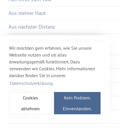
Aus meiner Haut
Aus nächster Distanz
Ausbruch in die Kunst – Die Zelle des Julius
Klingebiel
Wir möchten gern erfahren, wie Sie unsere
Webseite nutzen und ob alles
Ausgeflogen
erwartungsgemäß funktioniert. Dazu
verwenden wir Cookies. Mehr Informationen
Außer Atem
darüber finden Sie in unserer
Datenschutzerklärung
Auswege
Cookies
Kein Problem.
Auszeit
ablehnen
Einverstanden.
Autobahn Ost