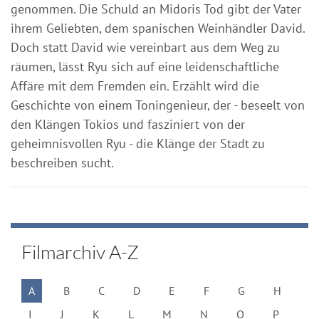
genommen. Die Schuld an Midoris Tod gibt der Vater
ihrem Geliebten, dem spanischen Weinhändler David.
Doch statt David wie vereinbart aus dem Weg zu
räumen, lässt Ryu sich auf eine leidenschaftliche
Affäre mit dem Fremden ein. Erzählt wird die
Geschichte von einem Toningenieur, der - beseelt von
den Klängen Tokios und fasziniert von der
geheimnisvollen Ryu - die Klänge der Stadt zu
beschreiben sucht.
Filmarchiv A-Z
A
B
C
D
E
F
G
H
I
J
K
L
M
N
O
P