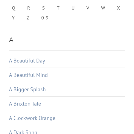
Q
R
S
T
U
V
W
X
Y
Z
0-9
A
A Beautiful Day
A Beautiful Mind
A Bigger Splash
A Brixton Tale
A Clockwork Orange
A Dark Song