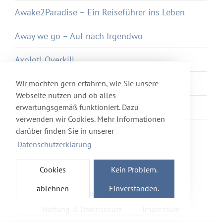
Awake2Paradise – Ein Reiseführer ins Leben
Away we go – Auf nach Irgendwo
Axolotl Overkill
Ayka
Wir möchten gern erfahren, wie Sie unsere
Webseite nutzen und ob alles
Ayurveda
erwartungsgemäß funktioniert. Dazu
verwenden wir Cookies. Mehr Informationen
Azur et Asmar
darüber finden Sie in unserer
Datenschutzerklärung
Cookies
Kein Problem.
ablehnen
Einverstanden.
Newsletter
Förderverein
Haftung & Datenschutz
Impressum