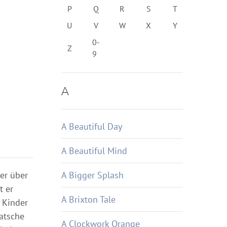
P
Q
R
S
T
U
V
W
X
Y
0-
Z
9
A
A Beautiful Day
A Beautiful Mind
er über
A Bigger Splash
t er
A Brixton Tale
e Kinder
atsche
A Clockwork Orange