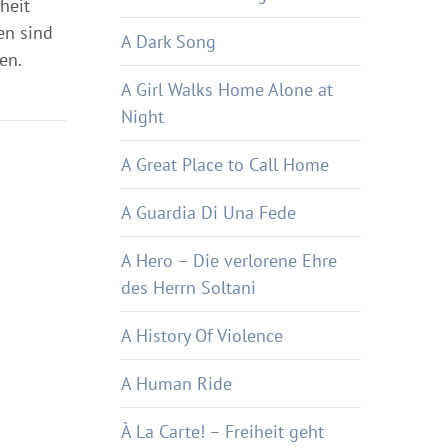
heit
en sind
A Dark Song
en.
A Girl Walks Home Alone at
Night
A Great Place to Call Home
A Guardia Di Una Fede
A Hero – Die verlorene Ehre
des Herrn Soltani
A History Of Violence
A Human Ride
À La Carte! – Freiheit geht