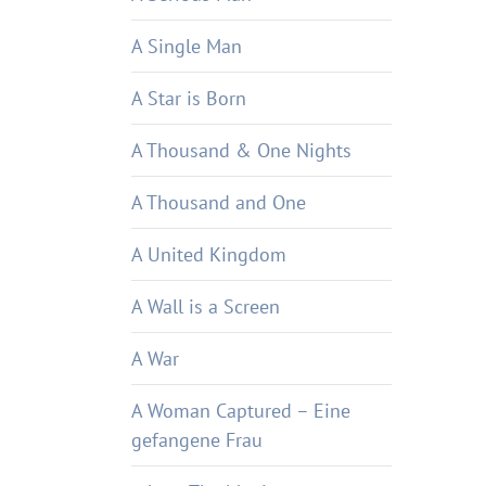
A Single Man
A Star is Born
A Thousand & One Nights
A Thousand and One
A United Kingdom
A Wall is a Screen
A War
A Woman Captured – Eine
gefangene Frau