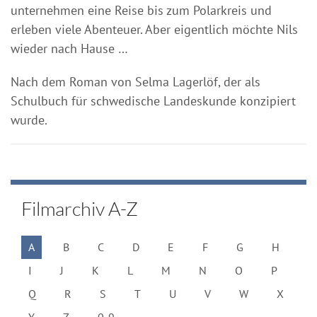
unternehmen eine Reise bis zum Polarkreis und
erleben viele Abenteuer. Aber eigentlich möchte Nils
wieder nach Hause …
Nach dem Roman von Selma Lagerlöf, der als
Schulbuch für schwedische Landeskunde konzipiert
wurde.
Filmarchiv A-Z
A
B
C
D
E
F
G
H
I
J
K
L
M
N
O
P
Q
R
S
T
U
V
W
X