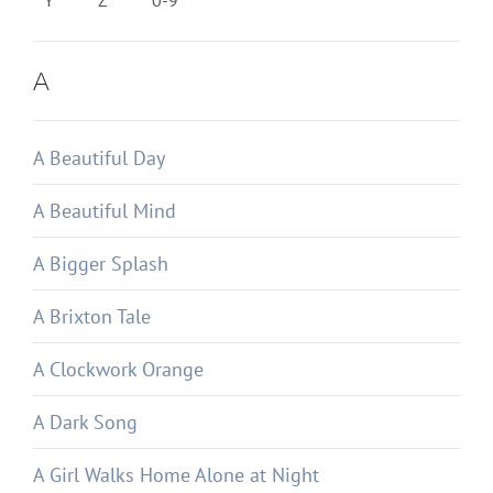
Y
Z
0-9
A
A Beautiful Day
A Beautiful Mind
A Bigger Splash
A Brixton Tale
A Clockwork Orange
A Dark Song
A Girl Walks Home Alone at Night