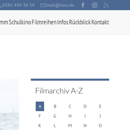
0381 490 38 59
mail@liwu.de
amm
Schulkino
Filmreihen
Infos
Rückblick
Kontakt
Filmarchiv A-Z
A
B
C
D
E
F
G
H
I
J
K
L
M
N
O