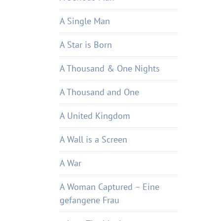
A Single Man
A Star is Born
A Thousand & One Nights
A Thousand and One
A United Kingdom
A Wall is a Screen
A War
A Woman Captured – Eine
gefangene Frau