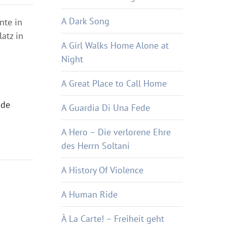
A Dark Song
nte in
atz in
A Girl Walks Home Alone at
Night
A Great Place to Call Home
nde
A Guardia Di Una Fede
A Hero – Die verlorene Ehre
des Herrn Soltani
A History Of Violence
A Human Ride
À La Carte! – Freiheit geht