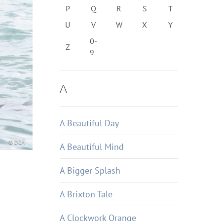
P
Q
R
S
T
U
V
W
X
Y
0-
Z
9
A
A Beautiful Day
© DCM
A Beautiful Mind
A Bigger Splash
A Brixton Tale
A Clockwork Orange