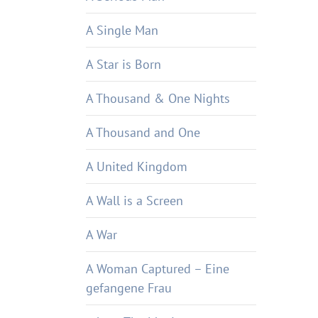
A Single Man
A Star is Born
A Thousand & One Nights
A Thousand and One
A United Kingdom
A Wall is a Screen
A War
A Woman Captured – Eine
gefangene Frau