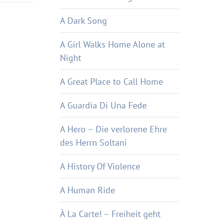
A Dark Song
A Girl Walks Home Alone at
Night
A Great Place to Call Home
A Guardia Di Una Fede
A Hero – Die verlorene Ehre
des Herrn Soltani
A History Of Violence
A Human Ride
À La Carte! – Freiheit geht