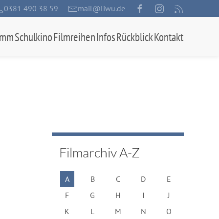
0381 490 38 59
mail@liwu.de
amm
Schulkino
Filmreihen
Infos
Rückblick
Kontakt
Filmarchiv A-Z
A
B
C
D
E
F
G
H
I
J
K
L
M
N
O