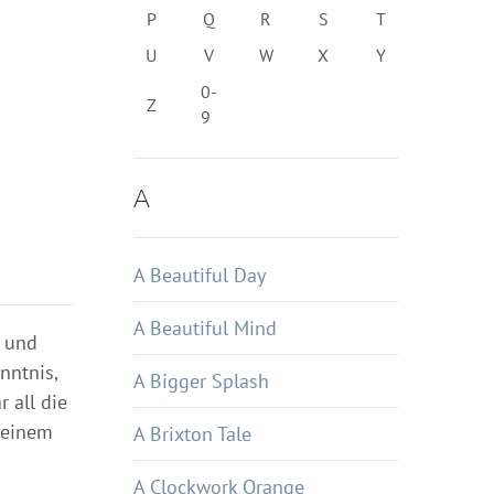
P
Q
R
S
T
U
V
W
X
Y
0-
Z
9
A
A Beautiful Day
A Beautiful Mind
n und
nntnis,
A Bigger Splash
 all die
e einem
A Brixton Tale
A Clockwork Orange