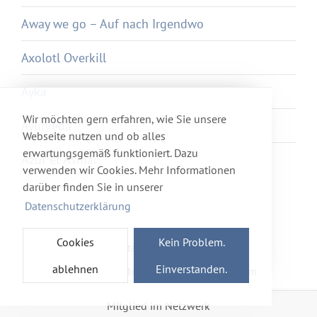
Away we go – Auf nach Irgendwo
Axolotl Overkill
Ayka
Wir möchten gern erfahren, wie Sie unsere
Ayurveda
Webseite nutzen und ob alles
erwartungsgemäß funktioniert. Dazu
Azur et Asmar
verwenden wir Cookies. Mehr Informationen
darüber finden Sie in unserer
Datenschutzerklärung
Cookies
Kein Problem.
Newsletter
Förderverein
ablehnen
Einverstanden.
Haftung & Datenschutz
Impressum
Mitglied im Netzwerk