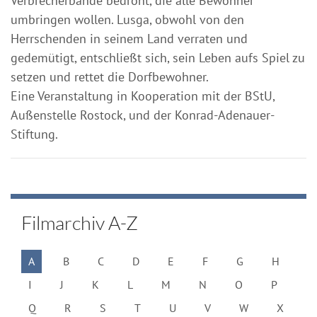
Verbrecherbande bedroht, die alle Bewohner
umbringen wollen. Lusga, obwohl von den
Herrschenden in seinem Land verraten und
gedemütigt, entschließt sich, sein Leben aufs Spiel zu
setzen und rettet die Dorfbewohner.
Eine Veranstaltung in Kooperation mit der BStU,
Außenstelle Rostock, und der Konrad-Adenauer-
Stiftung.
Filmarchiv A-Z
A
B
C
D
E
F
G
H
I
J
K
L
M
N
O
P
Q
R
S
T
U
V
W
X