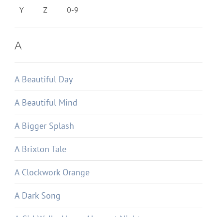
Y
Z
0-9
A
A Beautiful Day
A Beautiful Mind
A Bigger Splash
A Brixton Tale
A Clockwork Orange
A Dark Song