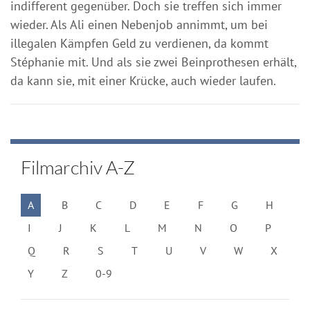
indifferent gegenüber. Doch sie treffen sich immer
wieder. Als Ali einen Nebenjob annimmt, um bei
illegalen Kämpfen Geld zu verdienen, da kommt
Stéphanie mit. Und als sie zwei Beinprothesen erhält,
da kann sie, mit einer Krücke, auch wieder laufen.
Filmarchiv A-Z
A
B
C
D
E
F
G
H
I
J
K
L
M
N
O
P
Q
R
S
T
U
V
W
X
Y
Z
0-9