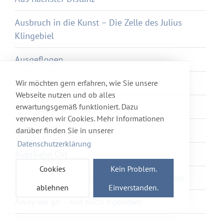
Ausbruch in die Kunst – Die Zelle des Julius
Klingebiel
Ausgeflogen
Außer Atem
Wir möchten gern erfahren, wie Sie unsere
Webseite nutzen und ob alles
Auswege
erwartungsgemäß funktioniert. Dazu
verwenden wir Cookies. Mehr Informationen
Auszeit
darüber finden Sie in unserer
Datenschutzerklärung
Autobahn Ost
Cookies
Kein Problem.
Awake2Paradise – Ein Reiseführer ins Leben
ablehnen
Einverstanden.
Away we go – Auf nach Irgendwo