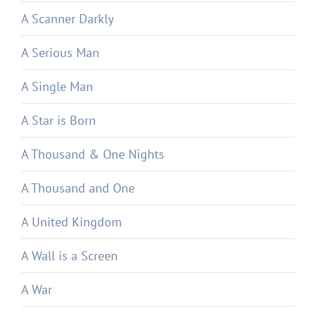
A Scanner Darkly
A Serious Man
A Single Man
A Star is Born
A Thousand & One Nights
A Thousand and One
A United Kingdom
A Wall is a Screen
A War