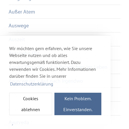
Außer Atem
Auswege
Auszeit
Wir möchten gern erfahren, wie Sie unsere
Autobahn Ost
Webseite nutzen und ob alles
erwartungsgemäß funktioniert. Dazu
Awake2Paradise – Ein Reiseführer ins Leben
verwenden wir Cookies. Mehr Informationen
darüber finden Sie in unserer
Away we go – Auf nach Irgendwo
Datenschutzerklärung
Axolotl Overkill
Cookies
Kein Problem.
Ayka
ablehnen
Einverstanden.
Ayurveda