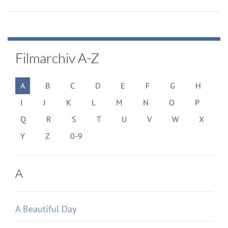
Filmarchiv A-Z
A
B
C
D
E
F
G
H
I
J
K
L
M
N
O
P
Q
R
S
T
U
V
W
X
Y
Z
0-9
A
A Beautiful Day