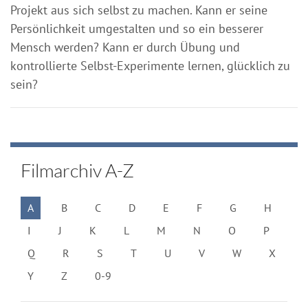
Projekt aus sich selbst zu machen. Kann er seine
Persönlichkeit umgestalten und so ein besserer
Mensch werden? Kann er durch Übung und
kontrollierte Selbst-Experimente lernen, glücklich zu
sein?
Filmarchiv A-Z
A
B
C
D
E
F
G
H
I
J
K
L
M
N
O
P
Q
R
S
T
U
V
W
X
Y
Z
0-9