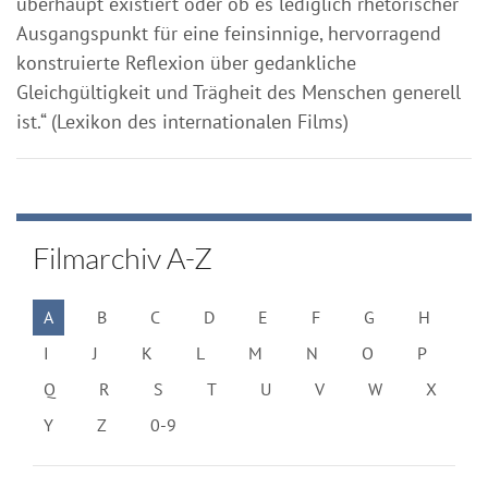
überhaupt existiert oder ob es lediglich rhetorischer
Ausgangspunkt für eine feinsinnige, hervorragend
konstruierte Reflexion über gedankliche
Gleichgültigkeit und Trägheit des Menschen generell
ist.“ (Lexikon des internationalen Films)
Filmarchiv A-Z
A
B
C
D
E
F
G
H
I
J
K
L
M
N
O
P
Q
R
S
T
U
V
W
X
Y
Z
0-9