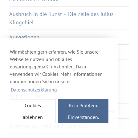
Ausbruch in die Kunst – Die Zelle des Julius
Klingebiel
Ausgeflogen
Außer Atem
Wir möchten gern erfahren, wie Sie unsere
Webseite nutzen und ob alles
Auswege
erwartungsgemäß funktioniert. Dazu
verwenden wir Cookies. Mehr Informationen
Auszeit
darüber finden Sie in unserer
Datenschutzerklärung
Autobahn Ost
Cookies
Kein Problem.
Awake2Paradise – Ein Reiseführer ins Leben
ablehnen
Einverstanden.
Away we go – Auf nach Irgendwo