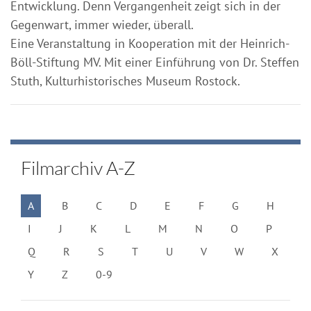
Entwicklung. Denn Vergangenheit zeigt sich in der
Gegenwart, immer wieder, überall.
Eine Veranstaltung in Kooperation mit der Heinrich-
Böll-Stiftung MV. Mit einer Einführung von Dr. Steffen
Stuth, Kulturhistorisches Museum Rostock.
Filmarchiv A-Z
A
B
C
D
E
F
G
H
I
J
K
L
M
N
O
P
Q
R
S
T
U
V
W
X
Y
Z
0-9