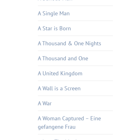
A Single Man
A Star is Born
A Thousand & One Nights
A Thousand and One
A United Kingdom
A Wall is a Screen
A War
A Woman Captured – Eine
gefangene Frau