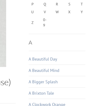
P
Q
R
S
T
U
V
W
X
Y
0-
Z
9
A
A Beautiful Day
A Beautiful Mind
use)
A Bigger Splash
A Brixton Tale
A Clockwork Orange