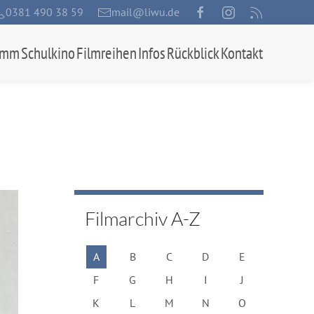
0381 490 38 59
mail@liwu.de
amm
Schulkino
Filmreihen
Infos
Rückblick
Kontakt
Filmarchiv A-Z
A
B
C
D
E
F
G
H
I
J
K
L
M
N
O