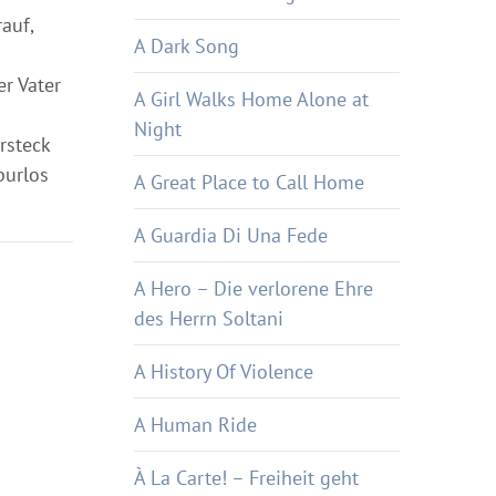
auf,
A Dark Song
er Vater
A Girl Walks Home Alone at
Night
rsteck
purlos
A Great Place to Call Home
A Guardia Di Una Fede
A Hero – Die verlorene Ehre
des Herrn Soltani
A History Of Violence
A Human Ride
À La Carte! – Freiheit geht