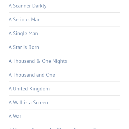
A Scanner Darkly
A Serious Man
A Single Man
A Star is Born
A Thousand & One Nights
A Thousand and One
A United Kingdom
A Wall is a Screen
A War