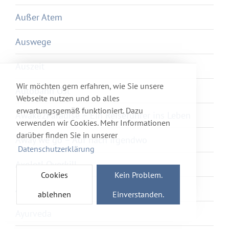
Außer Atem
Auswege
Auszeit
Wir möchten gern erfahren, wie Sie unsere
Autobahn Ost
Webseite nutzen und ob alles
erwartungsgemäß funktioniert. Dazu
Awake2Paradise – Ein Reiseführer ins Leben
verwenden wir Cookies. Mehr Informationen
darüber finden Sie in unserer
Away we go – Auf nach Irgendwo
Datenschutzerklärung
Axolotl Overkill
Cookies
Kein Problem.
Ayka
ablehnen
Einverstanden.
Ayurveda