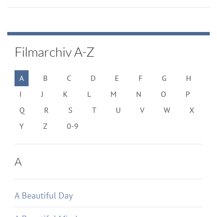
Filmarchiv A-Z
A
B
C
D
E
F
G
H
I
J
K
L
M
N
O
P
Q
R
S
T
U
V
W
X
Y
Z
0-9
A
A Beautiful Day