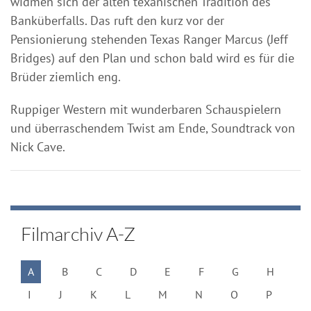
widmen sich der alten texanischen Tradition des
Banküberfalls. Das ruft den kurz vor der
Pensionierung stehenden Texas Ranger Marcus (Jeff
Bridges) auf den Plan und schon bald wird es für die
Brüder ziemlich eng.
Ruppiger Western mit wunderbaren Schauspielern
und überraschendem Twist am Ende, Soundtrack von
Nick Cave.
Filmarchiv A-Z
A
B
C
D
E
F
G
H
I
J
K
L
M
N
O
P