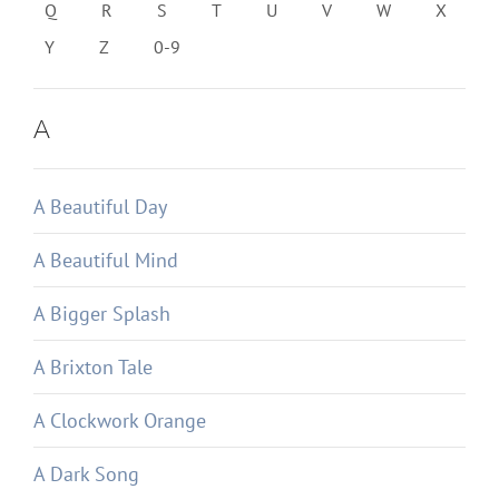
Q
R
S
T
U
V
W
X
Y
Z
0-9
A
A Beautiful Day
A Beautiful Mind
A Bigger Splash
A Brixton Tale
A Clockwork Orange
A Dark Song