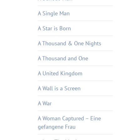
A Single Man
A Star is Born
A Thousand & One Nights
A Thousand and One
A United Kingdom
A Wall is a Screen
A War
A Woman Captured – Eine
gefangene Frau