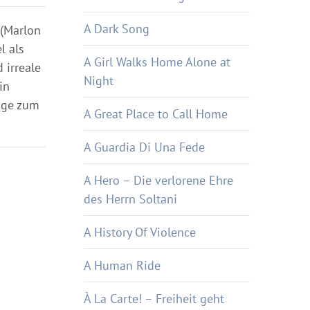
A Dark Song
 (Marlon
l als
A Girl Walks Home Alone at
 irreale
Night
in
räge zum
A Great Place to Call Home
A Guardia Di Una Fede
A Hero – Die verlorene Ehre
des Herrn Soltani
A History Of Violence
A Human Ride
À La Carte! – Freiheit geht