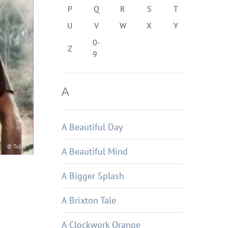
P
Q
R
S
T
U
V
W
X
Y
0-
Z
9
A
A Beautiful Day
© Tobis
A Beautiful Mind
A Bigger Splash
A Brixton Tale
A Clockwork Orange