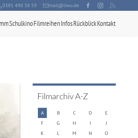
0381 490 38 59
mail@liwu.de
amm
Schulkino
Filmreihen
Infos
Rückblick
Kontakt
Filmarchiv A-Z
A
B
C
D
E
F
G
H
I
J
K
L
M
N
O