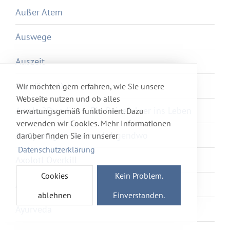
Außer Atem
Auswege
Auszeit
Autobahn Ost
Wir möchten gern erfahren, wie Sie unsere
Webseite nutzen und ob alles
Awake2Paradise – Ein Reiseführer ins Leben
erwartungsgemäß funktioniert. Dazu
verwenden wir Cookies. Mehr Informationen
Away we go – Auf nach Irgendwo
darüber finden Sie in unserer
Datenschutzerklärung
Axolotl Overkill
Cookies
Kein Problem.
Ayka
ablehnen
Einverstanden.
Ayurveda