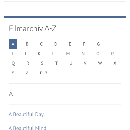
Filmarchiv A-Z
A
B
C
D
E
F
G
H
I
J
K
L
M
N
O
P
Q
R
S
T
U
V
W
X
Y
Z
0-9
A
A Beautiful Day
A Beautiful Mind