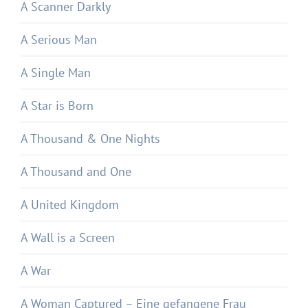
A Scanner Darkly
A Serious Man
A Single Man
A Star is Born
A Thousand & One Nights
A Thousand and One
A United Kingdom
A Wall is a Screen
A War
A Woman Captured – Eine gefangene Frau