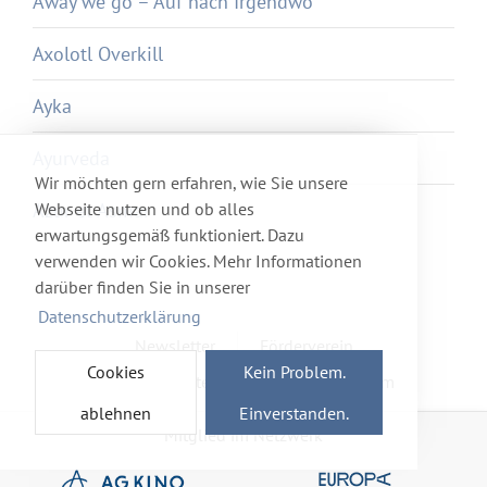
Away we go – Auf nach Irgendwo
Axolotl Overkill
Ayka
Ayurveda
Wir möchten gern erfahren, wie Sie unsere
Webseite nutzen und ob alles
Azur et Asmar
erwartungsgemäß funktioniert. Dazu
verwenden wir Cookies. Mehr Informationen
darüber finden Sie in unserer
Datenschutzerklärung
Newsletter
Förderverein
Cookies
Kein Problem.
Haftung & Datenschutz
Impressum
ablehnen
Einverstanden.
Mitglied im Netzwerk