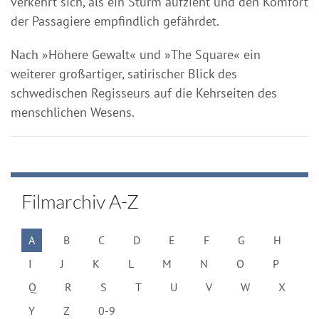
verkehrt sich, als ein Sturm aufzieht und den Komfort
der Passagiere empfindlich gefährdet.
Nach »Höhere Gewalt« und »The Square« ein
weiterer großartiger, satirischer Blick des
schwedischen Regisseurs auf die Kehrseiten des
menschlichen Wesens.
Filmarchiv A-Z
A
B
C
D
E
F
G
H
I
J
K
L
M
N
O
P
Q
R
S
T
U
V
W
X
Y
Z
0-9