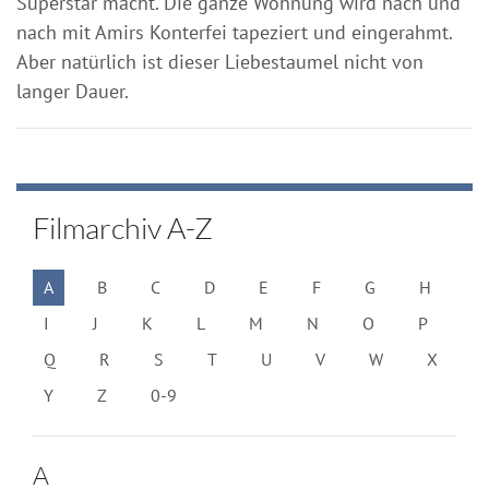
Superstar macht. Die ganze Wohnung wird nach und
nach mit Amirs Konterfei tapeziert und eingerahmt.
Aber natürlich ist dieser Liebestaumel nicht von
langer Dauer.
Filmarchiv A-Z
A
B
C
D
E
F
G
H
I
J
K
L
M
N
O
P
Q
R
S
T
U
V
W
X
Y
Z
0-9
A