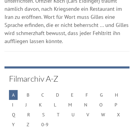
unterrichten. Offizier Koch (Lars Eidinger) träumt
nämlich davon, nach Kriegsende ein Restaurant im
Iran zu eröffnen. Wort für Wort muss Gilles eine
Sprache erfinden, die er nicht beherrscht ... und Gilles
wird schmerzhaft bewusst, dass jeder Fehltritt ihn
auffliegen lassen könnte.
Filmarchiv A-Z
A
B
C
D
E
F
G
H
I
J
K
L
M
N
O
P
Q
R
S
T
U
V
W
X
Y
Z
0-9