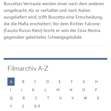
Buscettas Vertraute werden einer nach dem anderen
umgebracht. Als er verhaftet und nach Italien
ausgeliefert wird, trifft Buscetta eine Entscheidung,
die die Mafia erschüttert: Vor dem Richter Falcone
(Fausto Russo Alesi) bricht er sein der Cosa Nostra
gegenüber geleistetes Schweigegelübde.
Filmarchiv A-Z
A
B
C
D
E
F
G
H
I
J
K
L
M
N
O
P
Q
R
S
T
U
V
W
X
Y
Z
0-9