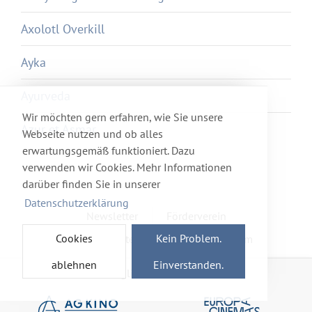
Axolotl Overkill
Ayka
Ayurveda
Wir möchten gern erfahren, wie Sie unsere
Azur et Asmar
Webseite nutzen und ob alles
erwartungsgemäß funktioniert. Dazu
verwenden wir Cookies. Mehr Informationen
darüber finden Sie in unserer
Datenschutzerklärung
Newsletter
Förderverein
Cookies
Kein Problem.
Haftung & Datenschutz
Impressum
ablehnen
Einverstanden.
Mitglied im Netzwerk