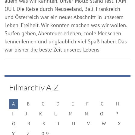
allem was wir kannten. Unser Motto stand fest. I AM
OUT. Die Reise durch Neuseeland, Bali, Frankreich
und Österreich war ein neuer Abschnitt in unserem
Leben. Freiheit. Wir konnten machen was wir wollen.
Surfen gehen, Abenteuer erleben, coole Menschen
kennenlernen und unglaublich viel Spaß haben. Das
war bisher die beste Zeit unseres Lebens.
Filmarchiv A-Z
A
B
C
D
E
F
G
H
I
J
K
L
M
N
O
P
Q
R
S
T
U
V
W
X
Y
Z
0-9