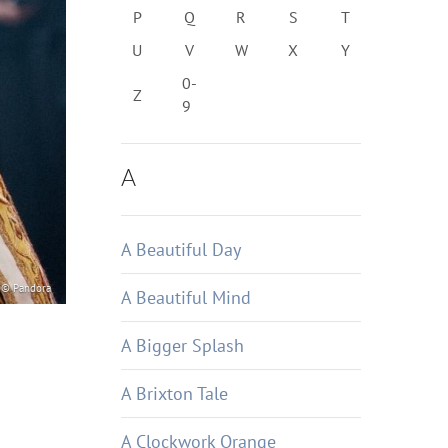
P
Q
R
S
T
U
V
W
X
Y
0-
Z
9
A
A Beautiful Day
© Pandora
A Beautiful Mind
A Bigger Splash
A Brixton Tale
A Clockwork Orange