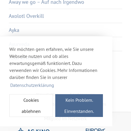
Away we go – Auf nach Irgendwo
Axolotl Overkill
Ayka
Ayurveda
Wir möchten gern erfahren, wie Sie unsere
Webseite nutzen und ob alles
Azur et Asmar
erwartungsgemäß funktioniert. Dazu
verwenden wir Cookies. Mehr Informationen
darüber finden Sie in unserer
Datenschutzerklärung
Newsletter
Förderverein
Cookies
Kein Problem.
Haftung & Datenschutz
Impressum
ablehnen
Einverstanden.
Mitglied im Netzwerk