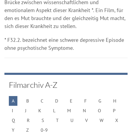
Brücke zwischen wissenschaftlichem und
emotionalem Aspekt dieser Krankheit *. Ein Film, für
den es Mut brauchte und der gleichzeitig Mut macht,
sich dieser Krankheit zu stellen.
* F32.2. bezeichnet eine schwere depressive Episode
ohne psychotische Symptome.
Filmarchiv A-Z
A
B
C
D
E
F
G
H
I
J
K
L
M
N
O
P
Q
R
S
T
U
V
W
X
Y
Z
0-9