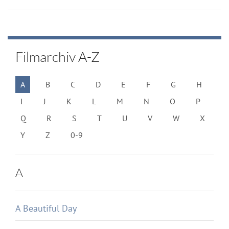
Filmarchiv A-Z
A
B
C
D
E
F
G
H
I
J
K
L
M
N
O
P
Q
R
S
T
U
V
W
X
Y
Z
0-9
A
A Beautiful Day