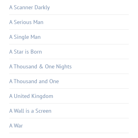
A Scanner Darkly
A Serious Man
A Single Man
A Star is Born
A Thousand & One Nights
A Thousand and One
A United Kingdom
A Wall is a Screen
A War