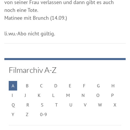
von seiner Frau verlassen und dann gibt es auch
noch eine Tote.
Matinee mit Brunch (14.09.)
li.wu.-Abo nicht gültig.
Filmarchiv A-Z
A
B
C
D
E
F
G
H
I
J
K
L
M
N
O
P
Q
R
S
T
U
V
W
X
Y
Z
0-9