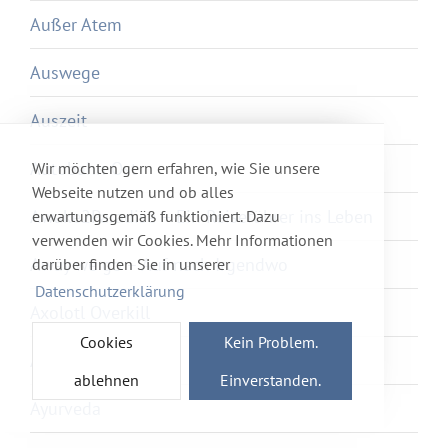
Außer Atem
Auswege
Auszeit
Autobahn Ost
Wir möchten gern erfahren, wie Sie unsere
Webseite nutzen und ob alles
Awake2Paradise – Ein Reiseführer ins Leben
erwartungsgemäß funktioniert. Dazu
verwenden wir Cookies. Mehr Informationen
Away we go – Auf nach Irgendwo
darüber finden Sie in unserer
Datenschutzerklärung
Axolotl Overkill
Cookies
Kein Problem.
Ayka
ablehnen
Einverstanden.
Ayurveda