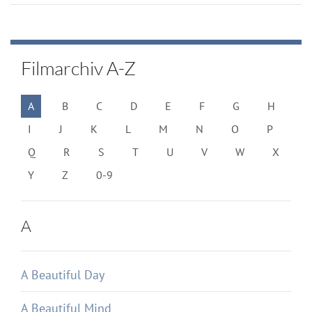
Filmarchiv A-Z
A
B
C
D
E
F
G
H
I
J
K
L
M
N
O
P
Q
R
S
T
U
V
W
X
Y
Z
0-9
A
A Beautiful Day
A Beautiful Mind