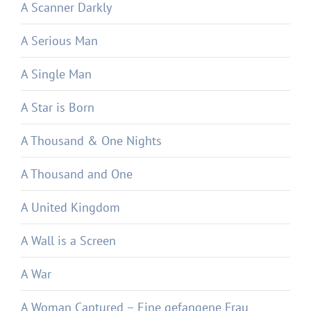
A Scanner Darkly
A Serious Man
A Single Man
A Star is Born
A Thousand & One Nights
A Thousand and One
A United Kingdom
A Wall is a Screen
A War
A Woman Captured – Eine gefangene Frau