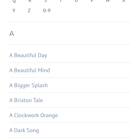
Q
R
S
T
U
V
W
X
Y
Z
0-9
A
A Beautiful Day
A Beautiful Mind
A Bigger Splash
A Brixton Tale
A Clockwork Orange
A Dark Song