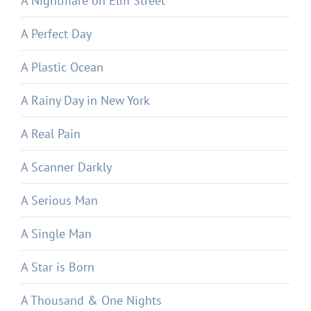
A Nightmare on Elm Street
A Perfect Day
A Plastic Ocean
A Rainy Day in New York
A Real Pain
A Scanner Darkly
A Serious Man
A Single Man
A Star is Born
A Thousand & One Nights