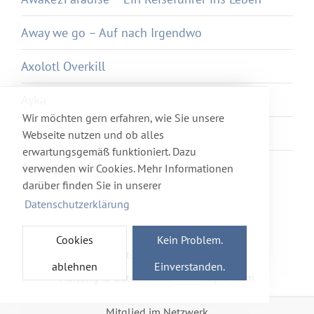
Away we go – Auf nach Irgendwo
Axolotl Overkill
Ayka
Wir möchten gern erfahren, wie Sie unsere
Ayurveda
Webseite nutzen und ob alles
erwartungsgemäß funktioniert. Dazu
Azur et Asmar
verwenden wir Cookies. Mehr Informationen
darüber finden Sie in unserer
Datenschutzerklärung
Cookies
Kein Problem.
Newsletter
Förderverein
ablehnen
Einverstanden.
Haftung & Datenschutz
Impressum
Mitglied im Netzwerk