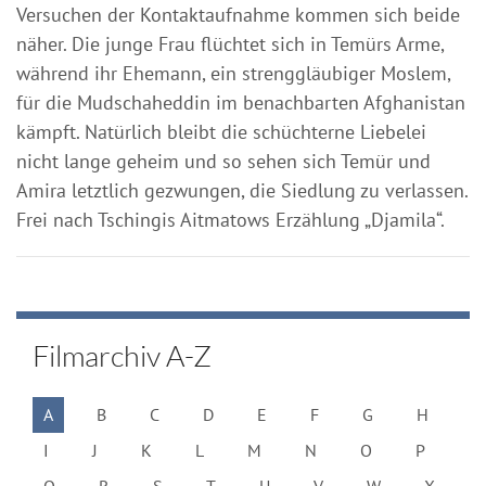
Versuchen der Kontaktaufnahme kommen sich beide
näher. Die junge Frau flüchtet sich in Temürs Arme,
während ihr Ehemann, ein strenggläubiger Moslem,
für die Mudschaheddin im benachbarten Afghanistan
kämpft. Natürlich bleibt die schüchterne Liebelei
nicht lange geheim und so sehen sich Temür und
Amira letztlich gezwungen, die Siedlung zu verlassen.
Frei nach Tschingis Aitmatows Erzählung „Djamila“.
Filmarchiv A-Z
A
B
C
D
E
F
G
H
I
J
K
L
M
N
O
P