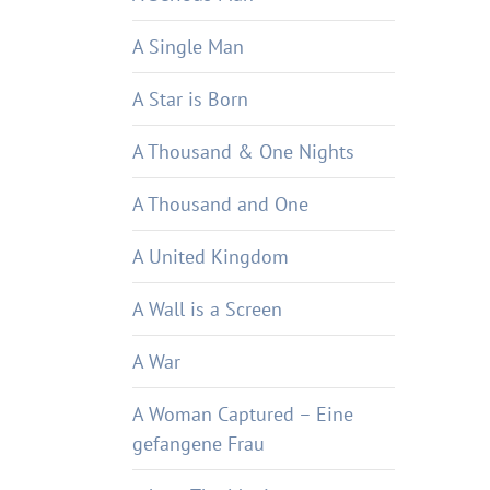
A Single Man
A Star is Born
A Thousand & One Nights
A Thousand and One
A United Kingdom
A Wall is a Screen
A War
A Woman Captured – Eine
gefangene Frau