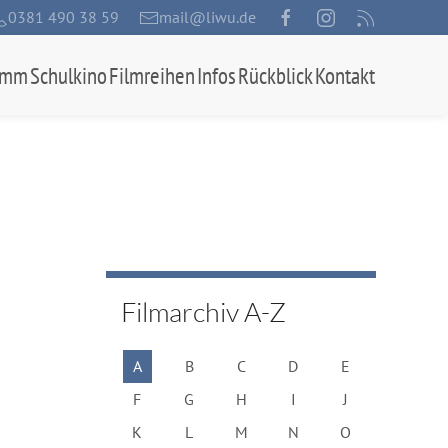
0381 490 38 59
mail@liwu.de
amm
Schulkino
Filmreihen
Infos
Rückblick
Kontakt
Filmarchiv A-Z
A
B
C
D
E
F
G
H
I
J
K
L
M
N
O