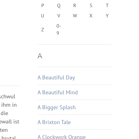
P
Q
R
S
T
U
V
W
X
Y
0-
Z
9
A
A Beautiful Day
A Beautiful Mind
 schwul
 ihm in
A Bigger Splash
 die
wall ist
A Brixton Tale
pten
A Clockwork Orange
 brutal