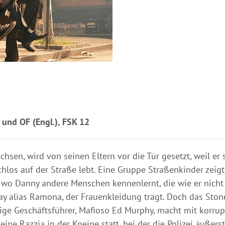
und OF (Engl.), FSK 12
hsen, wird von seinen Eltern vor die Tür gesetzt, weil er
chlos auf der Straße lebt. Eine Gruppe Straßenkinder zeigt
, wo Danny andere Menschen kennenlernt, die wie er nicht
y alias Ramona, der Frauenkleidung trägt. Doch das Stone
htige Geschäftsführer, Mafioso Ed Murphy, macht mit korru
ne Razzia in der Kneipe statt, bei der die Polizei äußerst