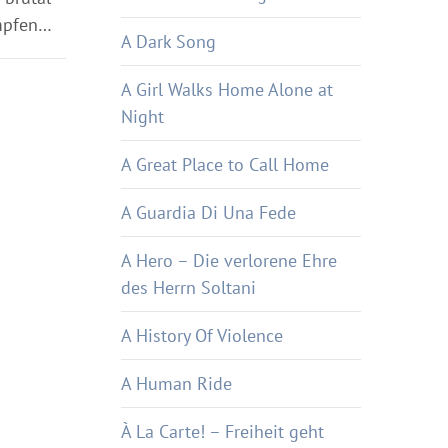
ämpfen…
A Dark Song
A Girl Walks Home Alone at
Night
A Great Place to Call Home
A Guardia Di Una Fede
A Hero – Die verlorene Ehre
des Herrn Soltani
A History Of Violence
A Human Ride
À La Carte! – Freiheit geht