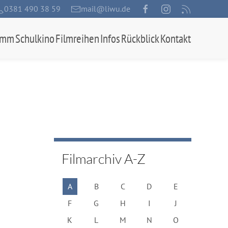
0381 490 38 59
mail@liwu.de
amm
Schulkino
Filmreihen
Infos
Rückblick
Kontakt
Filmarchiv A-Z
A
B
C
D
E
F
G
H
I
J
K
L
M
N
O