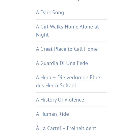
A Dark Song
A Girl Walks Home Alone at
Night
A Great Place to Call Home
A Guardia Di Una Fede
A Hero – Die verlorene Ehre
des Herrn Soltani
A History Of Violence
A Human Ride
À La Carte! – Freiheit geht