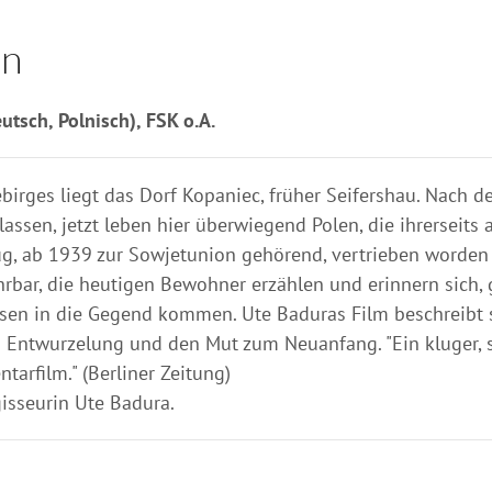
en
tsch, Polnisch), FSK o.A.
irges liegt das Dorf Kopaniec, früher Seifershau. Nach d
assen, jetzt leben hier überwiegend Polen, die ihrerseits 
ug, ab 1939 zur Sowjetunion gehörend, vertrieben worden
hrbar, die heutigen Bewohner erzählen und erinnern sich,
sen in die Gegend kommen. Ute Baduras Film beschreibt 
Entwurzelung und den Mut zum Neuanfang. "Ein kluger, s
arfilm." (Berliner Zeitung)
isseurin Ute Badura.