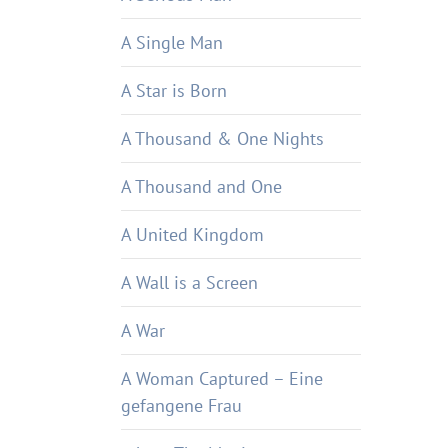
A Single Man
A Star is Born
A Thousand & One Nights
A Thousand and One
A United Kingdom
A Wall is a Screen
A War
A Woman Captured – Eine
gefangene Frau