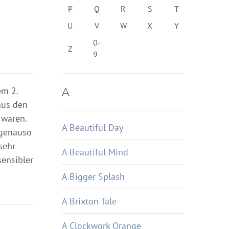
P
Q
R
S
T
U
V
W
X
Y
0-
Z
9
A
em 2.
aus den
 waren.
A Beautiful Day
 genauso
sehr
A Beautiful Mind
ensibler
A Bigger Splash
A Brixton Tale
A Clockwork Orange