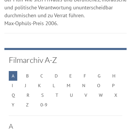
und politische Verantwortung ununterscheidbar
durchmischen und zu Verrat führen.
Max-Ophüls-Preis 2006.
Filmarchiv A-Z
A
B
C
D
E
F
G
H
I
J
K
L
M
N
O
P
Q
R
S
T
U
V
W
X
Y
Z
0-9
A