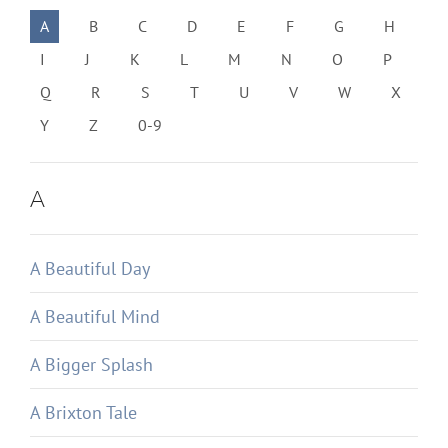
A
B
C
D
E
F
G
H
I
J
K
L
M
N
O
P
Q
R
S
T
U
V
W
X
Y
Z
0-9
A
A Beautiful Day
A Beautiful Mind
A Bigger Splash
A Brixton Tale