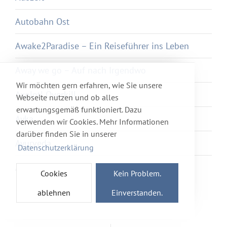
Autobahn Ost
Awake2Paradise – Ein Reiseführer ins Leben
Away we go – Auf nach Irgendwo
Wir möchten gern erfahren, wie Sie unsere
Axolotl Overkill
Webseite nutzen und ob alles
erwartungsgemäß funktioniert. Dazu
Ayka
verwenden wir Cookies. Mehr Informationen
darüber finden Sie in unserer
Ayurveda
Datenschutzerklärung
Azur et Asmar
Cookies
Kein Problem.
ablehnen
Einverstanden.