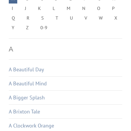
I
J
K
L
M
N
O
P
Q
R
S
T
U
V
W
X
Y
Z
0-9
A
A Beautiful Day
A Beautiful Mind
A Bigger Splash
A Brixton Tale
A Clockwork Orange