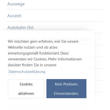
Auswege
Auszeit
Autobahn Ost
Awake2Paradise – Ein Reiseführer ins Leben
Wir möchten gern erfahren, wie Sie unsere
Webseite nutzen und ob alles
Away we go – Auf nach Irgendwo
erwartungsgemäß funktioniert. Dazu
verwenden wir Cookies. Mehr Informationen
Axolotl Overkill
darüber finden Sie in unserer
Datenschutzerklärung
Ayka
Cookies
Kein Problem.
Ayurveda
ablehnen
Einverstanden.
Azur et Asmar