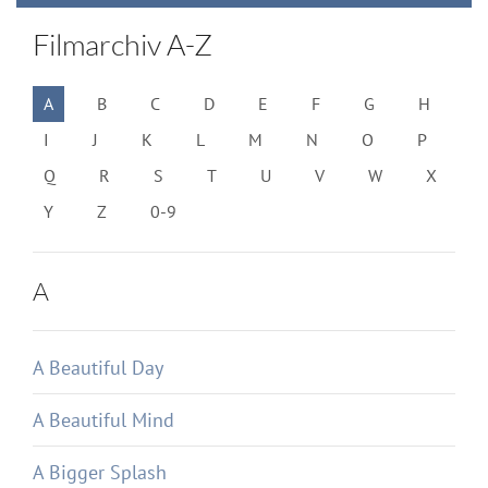
Filmarchiv A-Z
A
B
C
D
E
F
G
H
I
J
K
L
M
N
O
P
Q
R
S
T
U
V
W
X
Y
Z
0-9
A
A Beautiful Day
A Beautiful Mind
A Bigger Splash